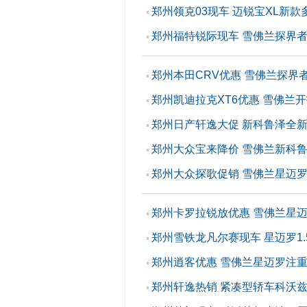
郑州领克03现车 迈锐宝XL新款
▪
郑州福特锐际现车 雪佛兰探界
▪
郑州本田CRV优惠 雪佛兰探界
▪
郑州凯迪拉克XT6优惠 雪佛兰开
▪
郑州日产轩逸大促 新科鲁泽全
▪
郑州大众宝来降价 雪佛兰新科
▪
郑州大众探歌促销 雪佛兰星迈
▪
郑州卡罗拉锐放优惠 雪佛兰星
▪
郑州雪铁龙凡尔赛现车 星迈罗1.
▪
郑州逍客优惠 雪佛兰星迈罗注
▪
郑州轩逸热销 紧凑型轿车科沃
▪