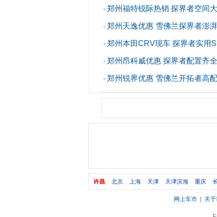
郑州福特锐际热销 探界者空间
▪
郑州天逸优惠 雪佛兰探界者澎
▪
郑州本田CRV现车 探界者实用S
▪
郑州昂科威优惠 探界者配置齐
▪
郑州锐界优惠 雪佛兰开拓者高
▪
许昌
北京
上海
天津
天津滨海
重庆
网上车市
|
关于
E