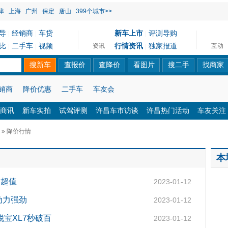
津
上海
广州
保定
唐山
399个城市>>
导
经销商
车贷
新车上市
评测导购
|
|
|
比
二手车
视频
行情资讯
独家报道
资讯
互动
|
|
|
销商
降价优惠
二手车
车友会
商讯
新车实拍
试驾评测
许昌车市访谈
许昌热门活动
车友关注
» 降价行情
本
兹超值
2023-01-12
动力强劲
2023-01-12
锐宝XL7秒破百
2023-01-12