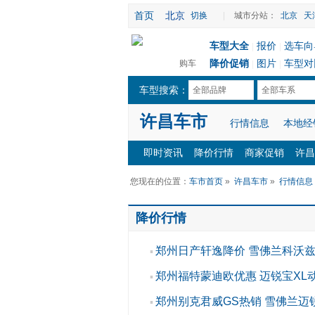
首页
北京
切换
|
城市分站：
北京
天
车型大全
报价
选车向
|
|
降价促销
图片
车型对
购车
|
|
车型搜索：
全部品牌
全部车系
许昌车市
行情信息
本地经
即时资讯
降价行情
商家促销
许昌
您现在的位置：
车市首页
»
许昌车市
»
行情信息
降价行情
郑州日产轩逸降价 雪佛兰科沃
▪
郑州福特蒙迪欧优惠 迈锐宝XL
▪
郑州别克君威GS热销 雪佛兰迈
▪